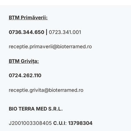
BTM Primăverii:
0736.344.650
|
0723.341.001
receptie.primaverii@bioterramed.ro
BTM Grivița:
0724.262.110
receptie.grivita@bioterramed.ro
BIO TERRA MED S.R.L.
J2001003308405
C.U.I
:
13798304