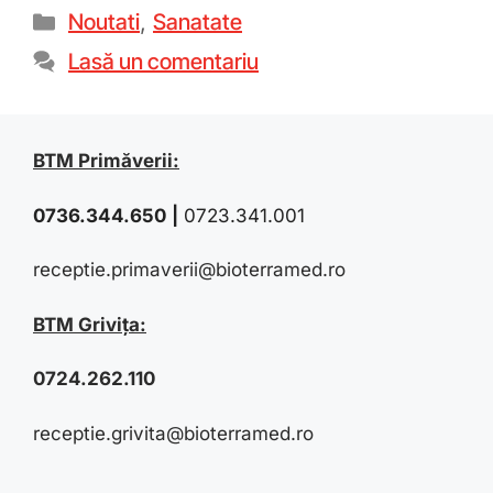
Noutati
,
Sanatate
Lasă un comentariu
BTM Primăverii:
0736.344.650
|
0723.341.001
receptie.primaverii@bioterramed.ro
BTM Grivița:
0724.262.110
receptie.grivita@bioterramed.ro