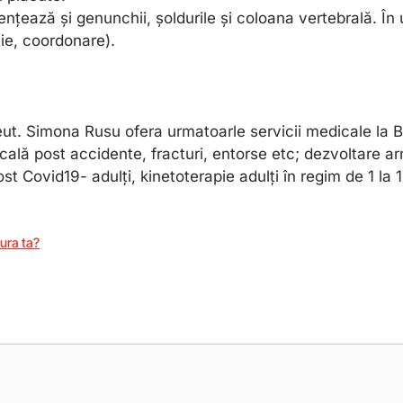
ențează și genunchii, șoldurile și coloana vertebrală. În
ție, coordonare).
eut. Simona Rusu ofera urmatoarle servicii medicale la B
cală post accidente, fracturi, entorse etc; dezvoltare a
t Covid19- adulți, kinetoterapie adulți în regim de 1 la 1
tura ta?