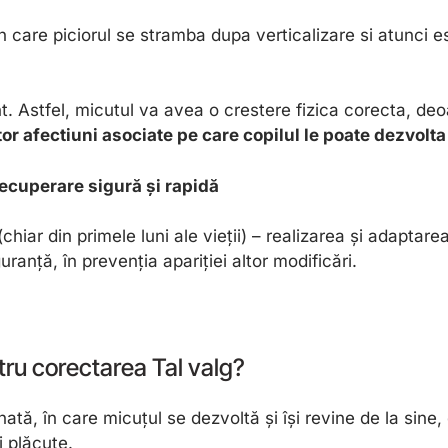
n care piciorul se stramba dupa verticalizare si atunci es
ient. Astfel, micutul va avea o crestere fizica corecta, d
tor afectiuni asociate pe care copilul le poate dezvolta
recuperare sigură și rapidă
ar din primele luni ale vieții) – realizarea și adaptarea 
uranță, în prevenția apariției altor modificări.
ru corectarea Tal valg?
, în care micuțul se dezvoltă și își revine de la sine, 
i plăcute.