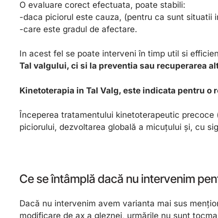
O evaluare corect efectuata, poate stabili:
-daca piciorul este cauza, (pentru ca sunt situatii i
-care este gradul de afectare.
In acest fel se poate interveni în timp util si effic
Tal valgului, ci si la preventia sau recuperarea al
Kinetoterapia in Tal Valg, este indicata pentru o 
Începerea tratamentului kinetoterapeutic precoce (chi
piciorului, dezvoltarea globală a micuțului și, cu sig
Ce se întâmplă dacă nu intervenim pent
Dacă nu intervenim avem varianta mai sus menționată
modificare de ax a gleznei, urmările nu sunt tocma