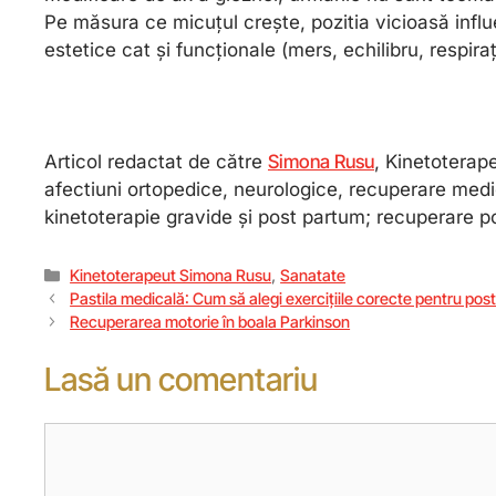
Pe măsura ce micuțul crește, pozitia vicioasă influ
estetice cat și funcționale (mers, echilibru, respira
Articol redactat de către
Simona Rusu
, Kinetoterap
afectiuni ortopedice, neurologice, recuperare medi
kinetoterapie gravide și post partum; recuperare pos
Kinetoterapeut Simona Rusu
,
Sanatate
Pastila medicală: Cum să alegi exercițiile corecte pentru pos
Recuperarea motorie în boala Parkinson
Lasă un comentariu