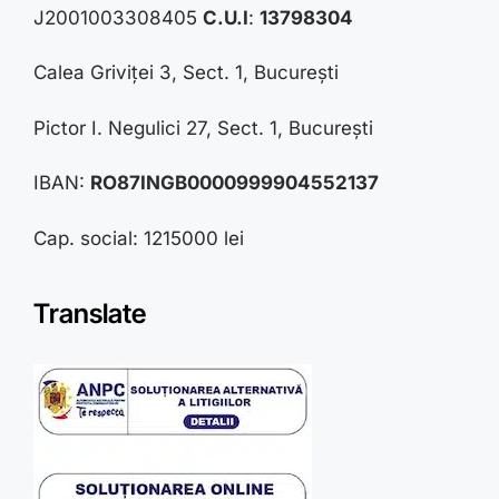
J2001003308405
C.U.I
:
13798304
Calea Griviței 3, Sect. 1, București
Pictor I. Negulici 27, Sect. 1, București
IBAN:
RO87INGB0000999904552137
Cap. social: 1215000 lei
Translate