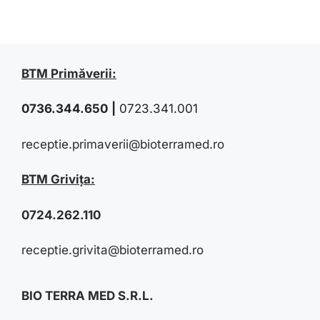
BTM Primăverii:
0736.344.650
|
0723.341.001
receptie.primaverii@bioterramed.ro
BTM Grivița:
0724.262.110
receptie.grivita@bioterramed.ro
BIO TERRA MED S.R.L.