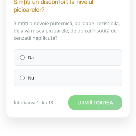
Simțiți un disconfort la nivelul
picioarelor?
Simțiți o nevoie puternică, aproape irezistibilă,
de a vă mișca picioarele, de obicei însoțită de
senzații neplăcute?
Da
Nu
Întrebarea 1 din 13
URMĂTOAREA