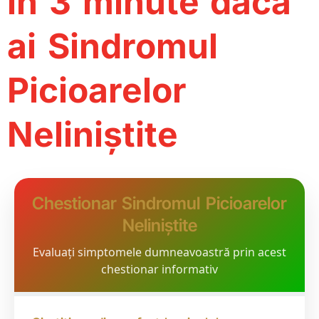
în 3 minute dacă
ai Sindromul
Picioarelor
Neliniștite
Chestionar Sindromul Picioarelor
Neliniștite
Evaluați simptomele dumneavoastră prin acest
chestionar informativ