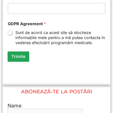
a
i
l
GDPR Agreement
*
Sunt de acord ca acest site să stocheze
informațiile mele pentru a mă putea contacta în
vederea efectuării programării medicale.
Trimite
ABONEAZĂ-TE LA POSTĂRI
Name