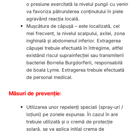
o presiune exercitată la nivelul pungii cu venin
va favoriza pătrunderea conținutului în piele
agravând reacția locală.
Mușcătura de căpușă – este localizată, cel
mei frecvent, la nivelul scalpului, axilei, zona
inghinală și abdomenul inferior. Extragerea
căpușei trebuie efectuată în întregime, altfel
existând riscul suprainfecției sau transmiterii
bacteriei Borrelia Burgdorferii, responsabilă
de boala Lyme. Extragerea trebuie efectuată
de personal medical.
Măsuri de prevenție
:
Utilizarea unor repelenți speciali (spray-uri /
loțiuni) pe zonele expunse. În cazul în are
trebuie utilizată și o cremă de protecție
solară, se va aplica inițial crema de