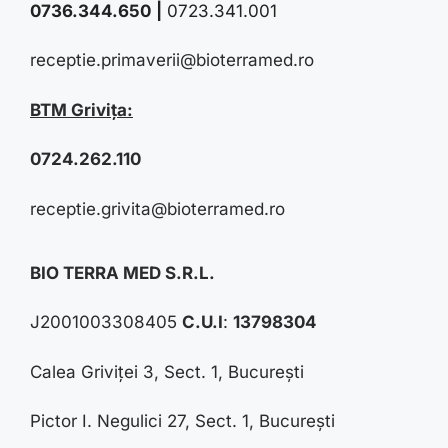
0736.344.650
|
0723.341.001
receptie.primaverii@bioterramed.ro
BTM Grivița:
0724.262.110
receptie.grivita@bioterramed.ro
BIO TERRA MED S.R.L.
J2001003308405
C.U.I
:
13798304
Calea Griviței 3, Sect. 1, București
Pictor I. Negulici 27, Sect. 1, București