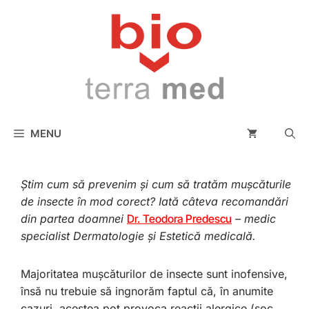
conținut
MENU
Știm cum să prevenim și cum să tratăm mușcăturile
de insecte în mod corect? Iată câteva recomandări
din partea doamnei
Dr. Teodora Predescu
– medic
specialist Dermatologie și Estetică medicală.
Majoritatea mușcăturilor de insecte sunt inofensive,
însă nu trebuie să ingnorăm faptul că, în anumite
cazuri, acestea pot provoca reacții alergice (șoc