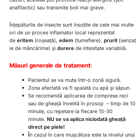
anafilactic) sau transmite boli mai grave.
Î
nțepăturile de insecte sunt însoțite de cele mai multe
ori de un proces inflamator local reprezentat
de
eritem
(roșeață),
edem
(tumefiere),
prurit
(senzaț
ie de mâncărime) și
durere
de intesitate variabilă.
Măsuri generale de tratament
:
Pacientul se va muta într-o zonă sigură.
Zona afectată va fi spalată cu apă și săpun.
Se recomandă aplicarea de comprese reci
sau de gheață învelită în prosop
– timp de 10
minute, cu repetare la fiecare 15-30
minute.
NU se va aplica niciodată gheață
direct pe piele!
Î
n cazul în care mușcătura este la nivelul unui