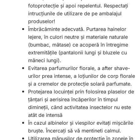
fotoprotecție și apoi repelentul. Respectați
intrucțiunile de utilizare de pe ambalajul
produselor!
Îmbrăcăminte adecvată.
Purtarea hainelor
lejere, în culori neutre și materiale naturale
(bumbac, mătase) ce acoperă în întregime
extremitățile (pantalonii lungi și bluzele cu
mâneci lungi).
Evitarea parfumurilor florale, a after shave-
urilor prea intense, a loțiunilor de corp florale
și a cremelor de protecție solară parfumate.
Protejarea locuinței prin folosirea plaselor de
țânțari și aerisirea încăperilor în timpul
dimineții, când activitatea insectelor nu este
atât de intensă
În cazul albinelor și viespilor evitați mișcările
bruște. Încercați să vă mentineti calmul.
Utilizarea mănușilor de protecție în zonele în