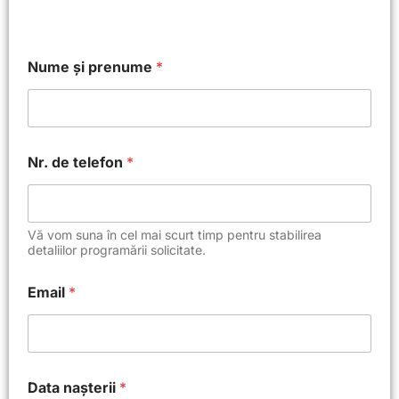
Nume și prenume
*
Nr. de telefon
*
Vă vom suna în cel mai scurt timp pentru stabilirea
detaliilor programării solicitate.
ș
Email
*
i
N
u
m
e
E
Data nașterii
*
m