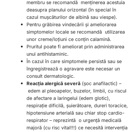
membru se recomandă
menținerea acestuia
deasupra planului orizontal (în special în
cazul mușcăturilor de albină sau viespe).
Pentru grăbirea vindecării și ameliorarea
simptomelor locale se recomandă
utilizarea
unor creme/loțiuni ce conțin calamină.
Pruritul poate fi ameliorat prin administrarea
unui antihistaminic.
Î
n cazul în care simptomele persistă sau se
îngregistrează o agravare este necesar un
consult dermatologic.
Reacția alergică severă
(șoc anafilactic) –
edem al pleoapelor, buzelor, limbii, cu riscul
de afectare a laringelui (edem glotic),
respirație dificilă, șuierătoare, dureri toracice,
hipotensiune arterială sau chiar stop cardio-
respirator – reprezintă
o urgență medicală
majoră (cu risc vital!!!) ce necesită intervenția