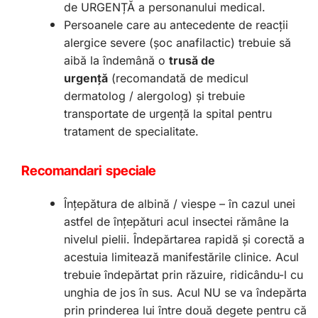
de URGENȚĂ a personanului medical.
Persoanele care au antecedente de reacții
alergice severe (șoc anafilactic) trebuie să
aibă la îndemână o
trusă de
urgență
(recomandată de medicul
dermatolog / alergolog) și trebuie
transportate de urgență la spital pentru
tratament de specialitate.
Recomandari speciale
Înțepătura de albină / viespe – în cazul unei
astfel de înțepături acul insectei rămâne la
nivelul pielii. Îndepărtarea rapidă și corectă a
acestuia limitează manifestările clinice. Acul
trebuie îndepărtat prin răzuire, ridicându-l cu
unghia de jos în sus. Acul NU se va îndepărta
prin prinderea lui între două degete pentru că