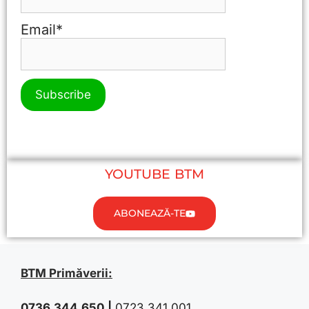
Email*
YOUTUBE BTM
ABONEAZĂ-TE
BTM Primăverii:
0736.344.650
|
0723.341.001