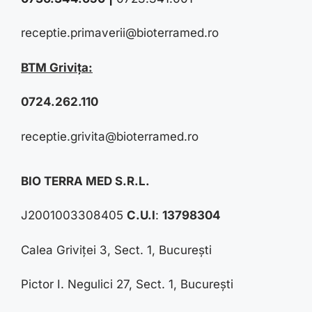
receptie.primaverii@bioterramed.ro
BTM Grivița:
0724.262.110
receptie.grivita@bioterramed.ro
BIO TERRA MED S.R.L.
J2001003308405
C.U.I
:
13798304
Calea Griviței 3, Sect. 1, București
Pictor I. Negulici 27, Sect. 1, București