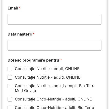
Email
*
n
Data nașterii
*
a
ș
t
e
r
i
Doresc programare pentru
*
i
N
Consultație Nutriție - copii, ONLINE
u
m
Consultație Nutriție - adulți, ONLINE
e
Consultație Nutriție - adulți / copii, Bio Terra
t
e
Med Grivița
l
Consultație Onco-Nutriție - adulți, ONLINE
e
f
Consultație Onco-Nutriție - adulți, Bio Terra