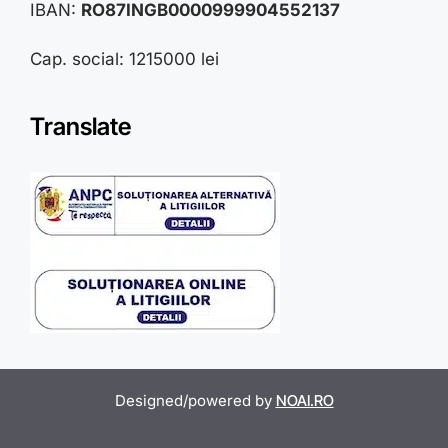
IBAN:
RO87INGB0000999904552137
Cap. social: 1215000 lei
Translate
Designed/powered by
NOAI.RO