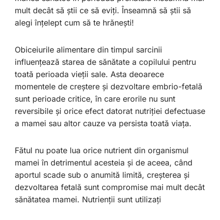
mult decât să știi ce să eviți. Înseamnă să știi să
alegi înțelept cum să te hrănești!
Obiceiurile alimentare din timpul sarcinii
influențează starea de sănătate a copilului pentru
toată perioada vieții sale. Asta deoarece
momentele de creștere și dezvoltare embrio-fetală
sunt perioade critice, în care erorile nu sunt
reversibile și orice efect datorat nutriției defectuase
a mamei sau altor cauze va persista toată viața.
Fătul nu poate lua orice nutrient din organismul
mamei în detrimentul acesteia și de aceea, când
aportul scade sub o anumită limită, creșterea și
dezvoltarea fetală sunt compromise mai mult decât
sănătatea mamei. Nutrienții sunt utilizați