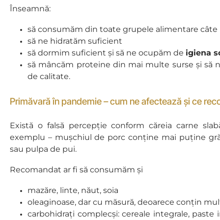
Înseamnă:
să consumăm din toate grupele alimentare câte 
să ne hidratăm suficient
să dormim suficient și să ne ocupăm de
igiena 
să mâncăm proteine din mai multe surse și să n
de calitate.
Primăvară în pandemie – cum ne afectează și ce rec
Există o falsă percepție conform căreia carne sl
exemplu – mușchiul de porc conține mai puține grăs
sau pulpa de pui.
Recomandat ar fi să consumăm și
mazăre, linte, năut, soia
oleaginoase, dar cu măsură, deoarece conțin mult
carbohidrați complecși: cereale integrale, paste i