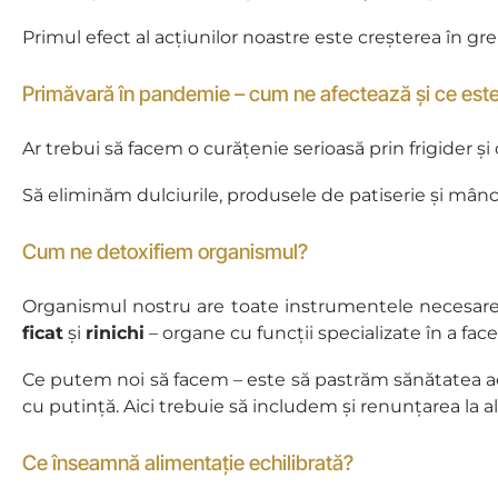
Primul efect al acțiunilor noastre este creșterea în gr
Primăvară în pandemie – cum ne afectează și ce este
Ar trebui să facem o curățenie serioasă prin frigider ș
Să eliminăm dulciurile, produsele de patiserie și mâncă
Cum ne detoxifiem organismul?
Organismul nostru are toate instrumentele necesare
ficat
și
rinichi
– organe cu funcții specializate în a fac
Ce putem noi să facem – este să pastrăm sănătatea ac
cu putință. Aici trebuie să includem și renunțarea la alc
Ce înseamnă alimentație echilibrată?