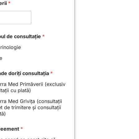
erii
*
pul de consultație
*
rinologie
ie
nde doriți consultația
*
rra Med Primăverii (exclusiv
tații cu plată)
rra Med Grivița (consultații
et de trimitere și consultații
tă)
reement
*