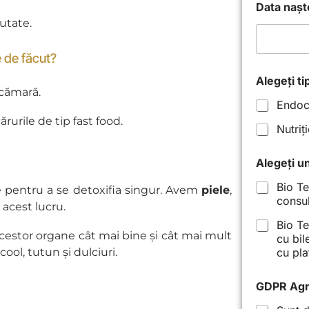
Data nașt
eutate.
 de făcut?
Alegeți ti
i cămară.
Endoc
rurile de tip fast food.
Nutriț
Alegeți u
Bio Te
 pentru a se detoxifia singur. Avem
piele
,
consul
e acest lucru.
Bio Te
estor organe cât mai bine și cât mai mult
cu bil
ool, tutun și dulciuri.
cu pla
GDPR Ag