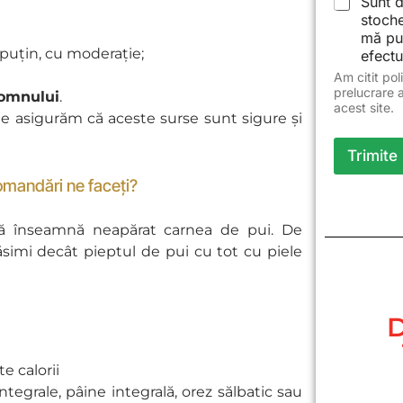
Sunt d
stoche
mă pu
puțin, cu moderație;
efectu
Am citit pol
prelucrare 
somnului
.
acest site.
e asigurăm că aceste surse sunt sigure și
Trimite
omandări ne faceți?
abă înseamnă neapărat carnea de pui. De
imi decât pieptul de pui cu tot cu piele
D
e calorii
ntegrale, pâine integrală, orez sălbatic sau