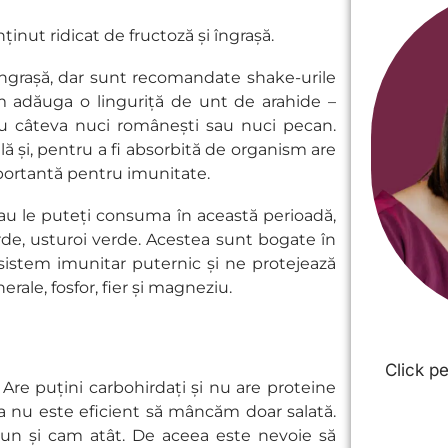
inut ridicat de fructoză și îngrașă.
îngrașă, dar sunt recomandate shake-urile
m adăuga o linguriță de unt de arahide –
au câteva nuci românești sau nuci pecan.
lă și, pentru a fi absorbită de organism are
mportantă pentru imunitate.
sau le puteți consuma în această perioadă,
rde, usturoi verde. Acestea sunt bogate în
 sistem imunitar puternic și ne protejează
ale, fosfor, fier și magneziu.
Click p
 Are puțini carbohirdați și nu are proteine
a nu este eficient să mâncăm doar salată.
bun și cam atât. De aceea este nevoie să