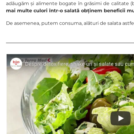
adăugăm și alimente bogate în grăsimi de calitate (b
mai multe culori într-o salată obținem beneficii m
De asemenea, putem consuma, alături de salata astfel fă