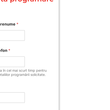
prenume
*
lefon
*
 în cel mai scurt timp pentru
taliilor programării solicitate.