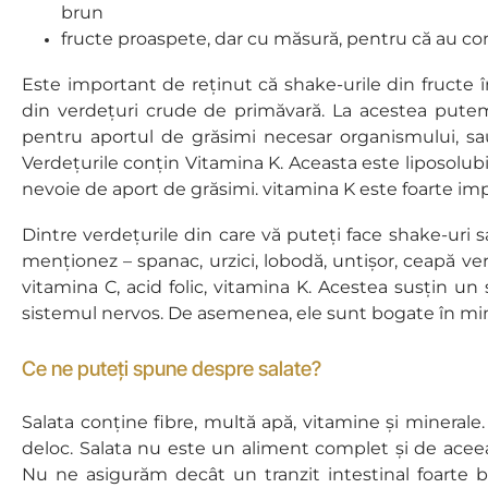
brun
fructe proaspete, dar cu măsură, pentru că au conț
Este important de reținut că shake-urile din fructe 
din verdețuri crude de primăvară. La acestea pute
pentru aportul de grăsimi necesar organismului, s
Verdețurile conțin Vitamina K. Aceasta este liposolubi
nevoie de aport de grăsimi. vitamina K este foarte i
Dintre verdețurile din care vă puteți face shake-uri 
menționez – spanac, urzici, lobodă, untișor, ceapă ve
vitamina C, acid folic, vitamina K. Acestea susțin un
sistemul nervos. De asemenea, ele sunt bogate în miner
Ce ne puteți spune despre salate?
Salata conține fibre, multă apă, vitamine și minerale.
deloc. Salata nu este un aliment complet și de acee
Nu ne asigurăm decât un tranzit intestinal foarte 