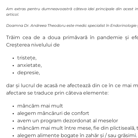
Am extras pentru dumneavoastră câteva idei principale din acest inte
articol.
Doamna Dr. Andreea Theodoru este medic specialist în Endorinologie și 
Trăim cea de a doua primăvară în pandemie și efe
Creșterea nivelului de
tristețe,
anxietate,
depresie,
dar și lucrul de acasă ne afectează din ce în ce mai
afectare se traduce prin câteva elemente:
mâncăm mai mult
alegem mâncăruri de confort
avem un program dezordonat al meselor
mâncăm mai mult între mese, fie din plictiseală, 
alegem alimente bogate în zahăr și / sau grăsimi.