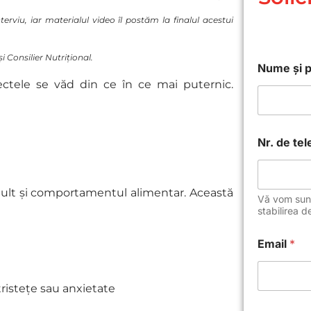
rviu, iar materialul video îl postăm la finalul acestui
Consilier Nutrițional.
Nume și 
ctele se văd din ce în ce mai puternic.
G
Nr. de te
D
P
R
d
 mult și comportamentul alimentar. Această
e
Vă vom suna
d
stabilirea de
o
r
Email
*
i
ț
i
tristețe sau anxietate