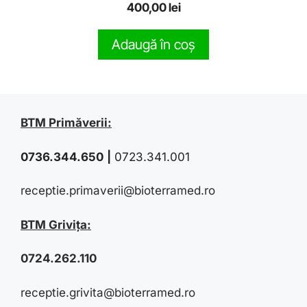
0
400,00
lei
o
u
t
Adaugă în coș
o
f
5
BTM Primăverii:
0736.344.650
|
0723.341.001
receptie.primaverii@bioterramed.ro
BTM Grivița:
0724.262.110
receptie.grivita@bioterramed.ro