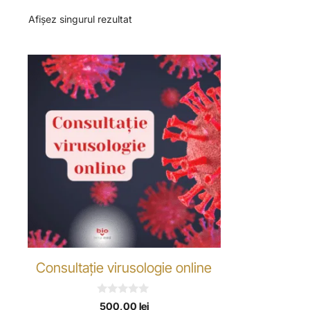
Afișez singurul rezultat
Consultație virusologie online
0
500,00
lei