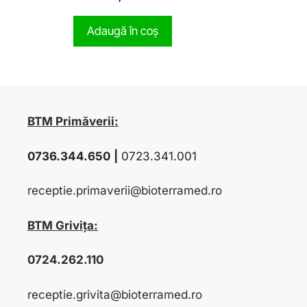
o
u
t
Adaugă în coș
o
f
5
BTM Primăverii:
0736.344.650
|
0723.341.001
receptie.primaverii@bioterramed.ro
BTM Grivița:
0724.262.110
receptie.grivita@bioterramed.ro