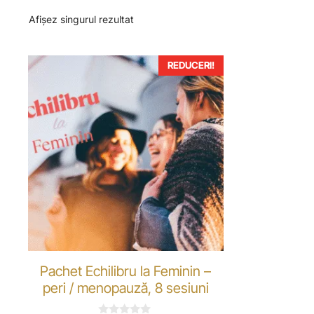
Afișez singurul rezultat
REDUCERI!
Pachet Echilibru la Feminin –
peri / menopauză, 8 sesiuni