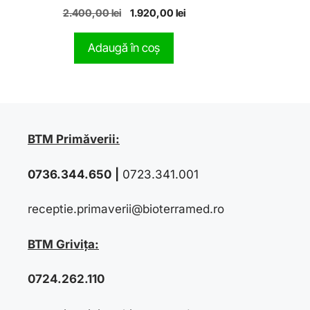
0
2.400,00
lei
1.920,00
lei
o
u
t
Adaugă în coș
o
f
5
BTM Primăverii:
0736.344.650
|
0723.341.001
receptie.primaverii@bioterramed.ro
BTM Grivița:
0724.262.110