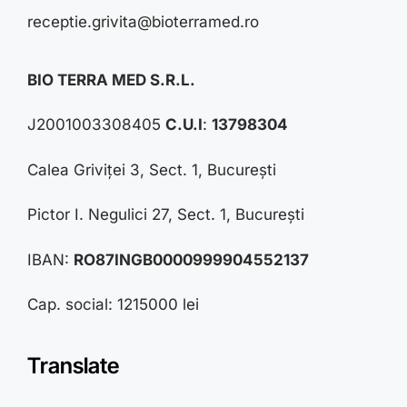
receptie.grivita@bioterramed.ro
BIO TERRA MED S.R.L.
J2001003308405
C.U.I
:
13798304
Calea Griviței 3, Sect. 1, București
Pictor I. Negulici 27, Sect. 1, București
IBAN:
RO87INGB0000999904552137
Cap. social: 1215000 lei
Translate