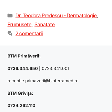
Dr. Teodora Predescu - Dermatologie
,
Frumusete
,
Sanatate
2 comentarii
BTM Primăverii:
0736.344.650
|
0723.341.001
receptie.primaverii@bioterramed.ro
BTM Grivița:
0724.262.110