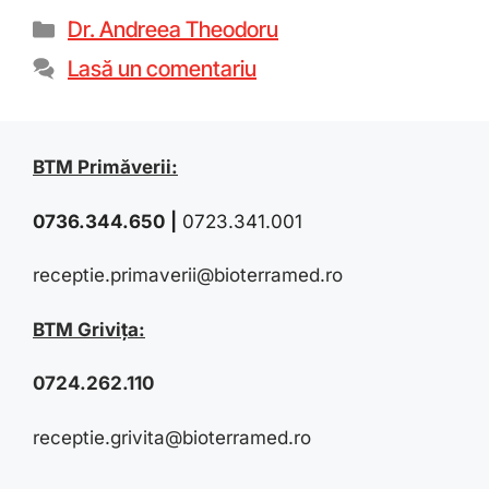
Dr. Andreea Theodoru
Lasă un comentariu
BTM Primăverii:
0736.344.650
|
0723.341.001
receptie.primaverii@bioterramed.ro
BTM Grivița:
0724.262.110
receptie.grivita@bioterramed.ro