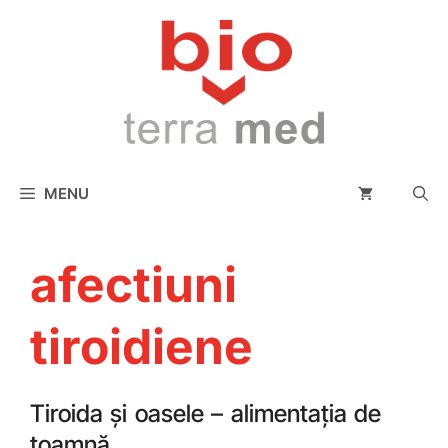
conținut
MENU
afectiuni
tiroidiene
Tiroida și oasele – alimentația de
toamnă