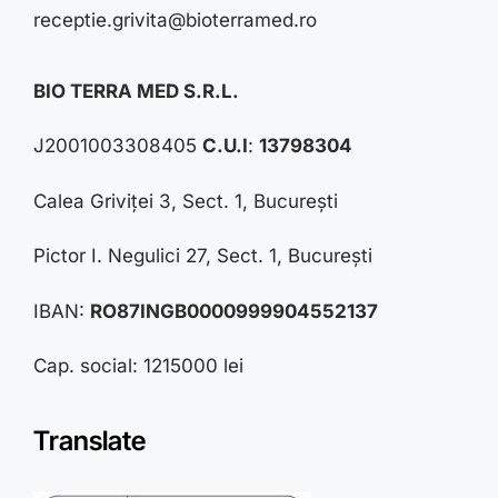
receptie.grivita@bioterramed.ro
BIO TERRA MED S.R.L.
J2001003308405
C.U.I
:
13798304
Calea Griviței 3, Sect. 1, București
Pictor I. Negulici 27, Sect. 1, București
IBAN:
RO87INGB0000999904552137
Cap. social: 1215000 lei
Translate