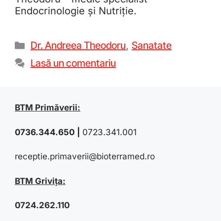
Endocrinologie și Nutriție.
Dr. Andreea Theodoru
,
Sanatate
Lasă un comentariu
BTM Primăverii:
0736.344.650
|
0723.341.001
receptie.primaverii@bioterramed.ro
BTM Grivița:
0724.262.110