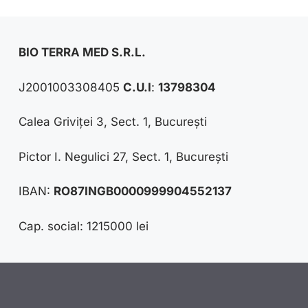
BIO TERRA MED S.R.L.
J2001003308405
C.U.I
:
13798304
Calea Griviței 3, Sect. 1, București
Pictor I. Negulici 27, Sect. 1, București
IBAN:
RO87INGB0000999904552137
Cap. social: 1215000 lei