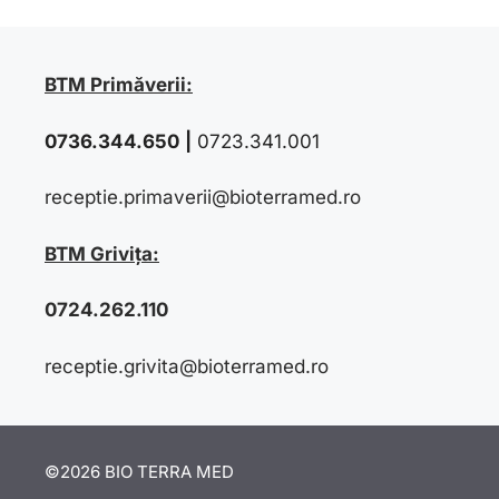
BTM Primăverii:
0736.344.650
|
0723.341.001
receptie.primaverii@bioterramed.ro
BTM Grivița:
0724.262.110
receptie.grivita@bioterramed.ro
©2026 BIO TERRA MED