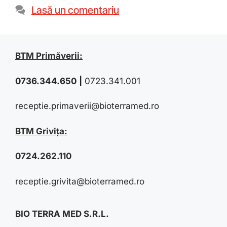
Lasă un comentariu
BTM Primăverii:
0736.344.650
|
0723.341.001
receptie.primaverii@bioterramed.ro
BTM Grivița:
0724.262.110
receptie.grivita@bioterramed.ro
BIO TERRA MED S.R.L.