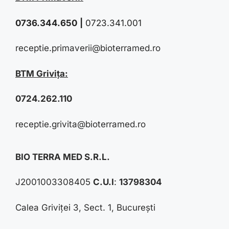
0736.344.650
|
0723.341.001
receptie.primaverii@bioterramed.ro
BTM Grivița:
0724.262.110
receptie.grivita@bioterramed.ro
BIO TERRA MED S.R.L.
J2001003308405
C.U.I
:
13798304
Calea Griviței 3, Sect. 1, București