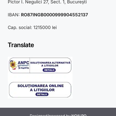
Pictor I. Negulici 27, Sect. 1, București
IBAN:
RO87INGB0000999904552137
Cap. social: 1215000 lei
Translate
Designed/powered by
NOAI.RO