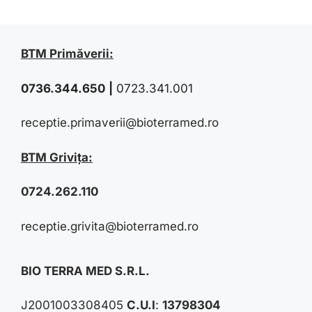
BTM Primăverii:
0736.344.650
|
0723.341.001
receptie.primaverii@bioterramed.ro
BTM Grivița:
0724.262.110
receptie.grivita@bioterramed.ro
BIO TERRA MED S.R.L.
J2001003308405
C.U.I
:
13798304