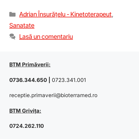
Adrian Însurățelu - Kinetoterapeut
,
Sanatate
Lasă un comentariu
BTM Primăverii:
0736.344.650
|
0723.341.001
receptie.primaverii@bioterramed.ro
BTM Grivița:
0724.262.110