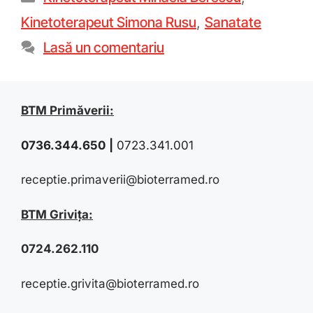
Kinetoterapeut Simona Rusu
,
Sanatate
Lasă un comentariu
BTM Primăverii:
0736.344.650
|
0723.341.001
receptie.primaverii@bioterramed.ro
BTM Grivița:
0724.262.110
receptie.grivita@bioterramed.ro