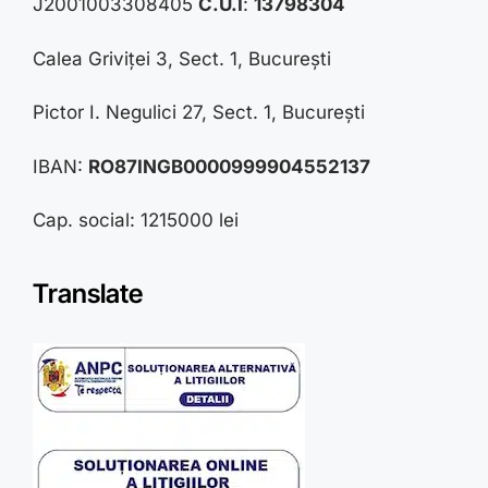
J2001003308405
C.U.I
:
13798304
Calea Griviței 3, Sect. 1, București
Pictor I. Negulici 27, Sect. 1, București
IBAN:
RO87INGB0000999904552137
Cap. social: 1215000 lei
Translate