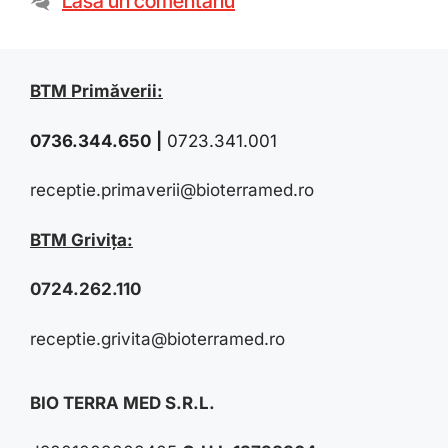
Lasă un comentariu
BTM Primăverii:
0736.344.650
|
0723.341.001
receptie.primaverii@bioterramed.ro
BTM Grivița:
0724.262.110
receptie.grivita@bioterramed.ro
BIO TERRA MED S.R.L.