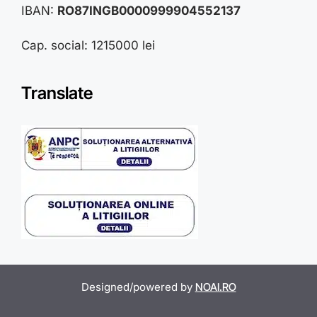
IBAN:
RO87INGB0000999904552137
Cap. social: 1215000 lei
Translate
Designed/powered by
NOAI.RO
Item added to cart.