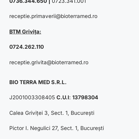
0736.344.650
|
0723.341.001
receptie.primaverii@bioterramed.ro
BTM Grivița:
0724.262.110
receptie.grivita@bioterramed.ro
BIO TERRA MED S.R.L.
J2001003308405
C.U.I
:
13798304
Calea Griviței 3, Sect. 1, București
Pictor I. Negulici 27, Sect. 1, București