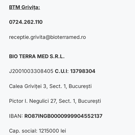
BTM Grivița:
0724.262.110
receptie.grivita@bioterramed.ro
BIO TERRA MED S.R.L.
J2001003308405
C.U.I
:
13798304
Calea Griviței 3, Sect. 1, București
Pictor I. Negulici 27, Sect. 1, București
IBAN:
RO87INGB0000999904552137
Cap. social: 1215000 lei