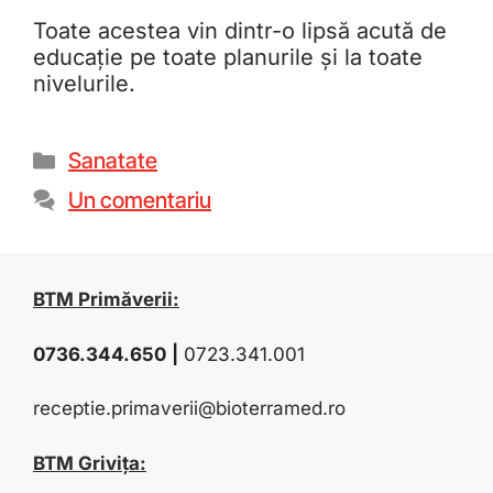
Toate acestea vin dintr-o lipsă acută de
educație pe toate planurile și la toate
nivelurile.
Sanatate
Un comentariu
BTM Primăverii:
0736.344.650
|
0723.341.001
receptie.primaverii@bioterramed.ro
BTM Grivița: