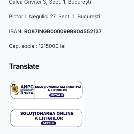
Calea Griviței 3, Sect. 1, București
Pictor I. Negulici 27, Sect. 1, București
IBAN:
RO87INGB0000999904552137
Cap. social: 1215000 lei
Translate