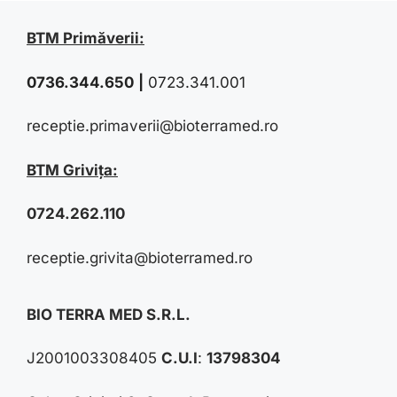
BTM Primăverii:
0736.344.650
|
0723.341.001
receptie.primaverii@bioterramed.ro
BTM Grivița:
0724.262.110
receptie.grivita@bioterramed.ro
BIO TERRA MED S.R.L.
J2001003308405
C.U.I
:
13798304