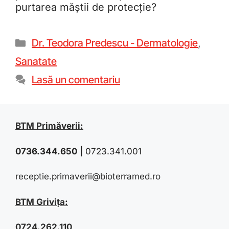
purtarea măștii de protecție?
Dr. Teodora Predescu - Dermatologie
,
Sanatate
Lasă un comentariu
BTM Primăverii:
0736.344.650
|
0723.341.001
receptie.primaverii@bioterramed.ro
BTM Grivița:
0724.262.110