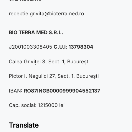
receptie.grivita@bioterramed.ro
BIO TERRA MED S.R.L.
J2001003308405
C.U.I
:
13798304
Calea Griviței 3, Sect. 1, București
Pictor I. Negulici 27, Sect. 1, București
IBAN:
RO87INGB0000999904552137
Cap. social: 1215000 lei
Translate