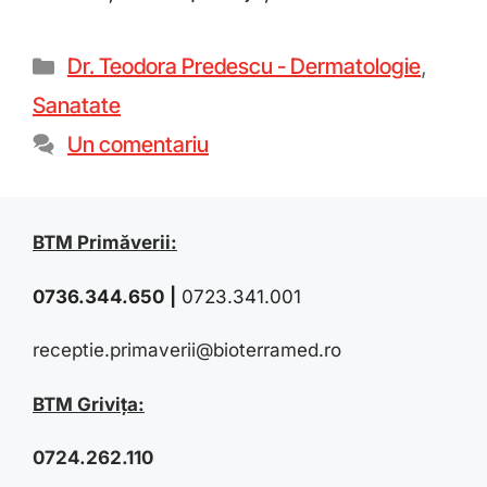
Dr. Teodora Predescu - Dermatologie
,
Sanatate
Un comentariu
BTM Primăverii:
0736.344.650
|
0723.341.001
receptie.primaverii@bioterramed.ro
BTM Grivița:
0724.262.110