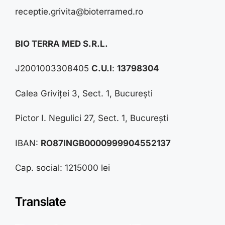
receptie.grivita@bioterramed.ro
BIO TERRA MED S.R.L.
J2001003308405
C.U.I
:
13798304
Calea Griviței 3, Sect. 1, București
Pictor I. Negulici 27, Sect. 1, București
IBAN:
RO87INGB0000999904552137
Cap. social: 1215000 lei
Translate