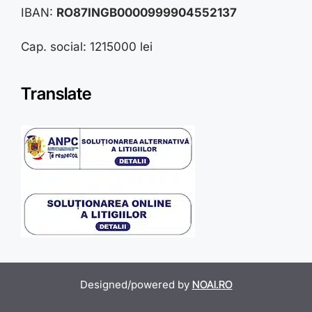
IBAN:
RO87INGB0000999904552137
Cap. social: 1215000 lei
Translate
Designed/powered by
NOAI.RO
Item added to cart.