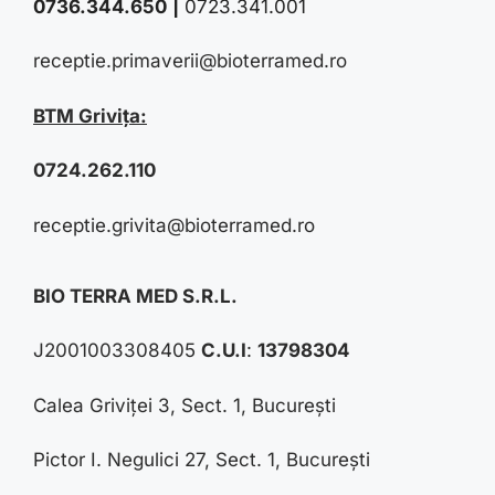
0736.344.650
|
0723.341.001
receptie.primaverii@bioterramed.ro
BTM Grivița:
0724.262.110
receptie.grivita@bioterramed.ro
BIO TERRA MED S.R.L.
J2001003308405
C.U.I
:
13798304
Calea Griviței 3, Sect. 1, București
Pictor I. Negulici 27, Sect. 1, București