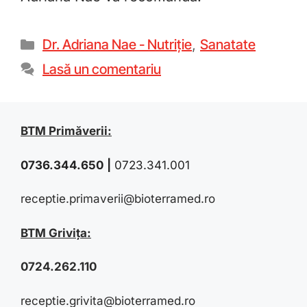
Dr. Adriana Nae - Nutriție
,
Sanatate
Lasă un comentariu
BTM Primăverii:
0736.344.650
|
0723.341.001
receptie.primaverii@bioterramed.ro
BTM Grivița:
0724.262.110
receptie.grivita@bioterramed.ro