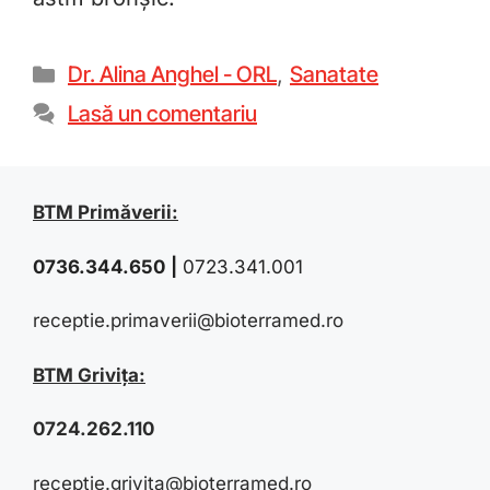
Dr. Alina Anghel - ORL
,
Sanatate
Lasă un comentariu
BTM Primăverii:
0736.344.650
|
0723.341.001
receptie.primaverii@bioterramed.ro
BTM Grivița:
0724.262.110
receptie.grivita@bioterramed.ro