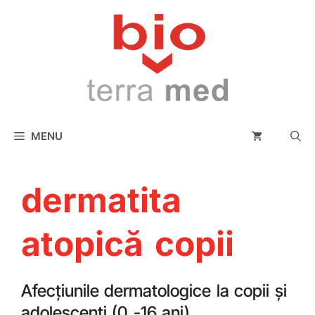
conținut
MENU
dermatita
atopică copii
Afecțiunile dermatologice la copii și
adolescenți (0 -16 ani)