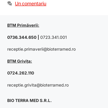
Un comentariu
BTM Primăverii:
0736.344.650
|
0723.341.001
receptie.primaverii@bioterramed.ro
BTM Grivița:
0724.262.110
receptie.grivita@bioterramed.ro
BIO TERRA MED S.R.L.