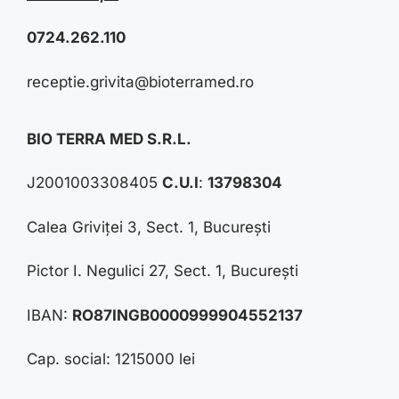
0724.262.110
receptie.grivita@bioterramed.ro
BIO TERRA MED S.R.L.
J2001003308405
C.U.I
:
13798304
Calea Griviței 3, Sect. 1, București
Pictor I. Negulici 27, Sect. 1, București
IBAN:
RO87INGB0000999904552137
Cap. social: 1215000 lei