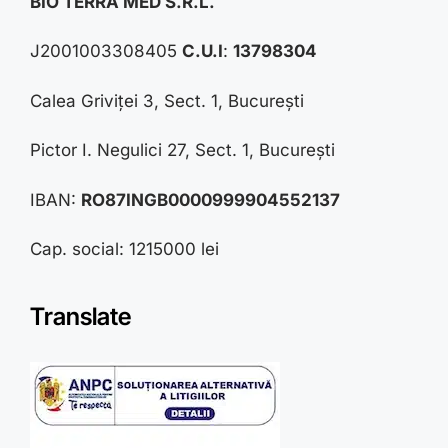
BIO TERRA MED S.R.L.
J2001003308405
C.U.I
:
13798304
Calea Griviței 3, Sect. 1, București
Pictor I. Negulici 27, Sect. 1, București
IBAN:
RO87INGB0000999904552137
Cap. social: 1215000 lei
Translate