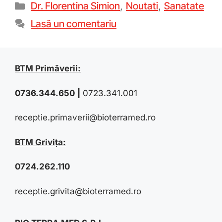
Dr. Florentina Simion
,
Noutati
,
Sanatate
Lasă un comentariu
BTM Primăverii:
0736.344.650
|
0723.341.001
receptie.primaverii@bioterramed.ro
BTM Grivița:
0724.262.110
receptie.grivita@bioterramed.ro