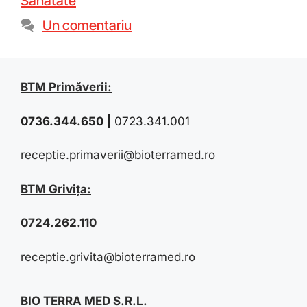
Sanatate
Un comentariu
BTM Primăverii:
0736.344.650
|
0723.341.001
receptie.primaverii@bioterramed.ro
BTM Grivița:
0724.262.110
receptie.grivita@bioterramed.ro
BIO TERRA MED S.R.L.