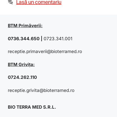
Lasă un comentariu
BTM Primăverii:
0736.344.650
|
0723.341.001
receptie.primaverii@bioterramed.ro
BTM Grivița:
0724.262.110
receptie.grivita@bioterramed.ro
BIO TERRA MED S.R.L.