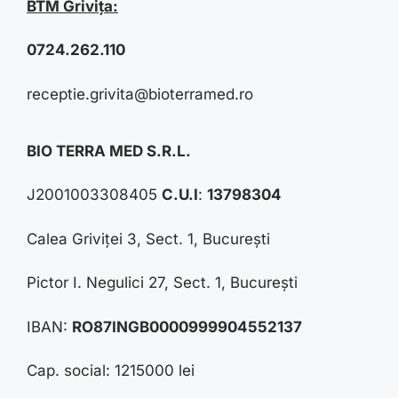
BTM Grivița:
0724.262.110
receptie.grivita@bioterramed.ro
BIO TERRA MED S.R.L.
J2001003308405
C.U.I
:
13798304
Calea Griviței 3, Sect. 1, București
Pictor I. Negulici 27, Sect. 1, București
IBAN:
RO87INGB0000999904552137
Cap. social: 1215000 lei