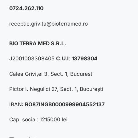
0724.262.110
receptie.grivita@bioterramed.ro
BIO TERRA MED S.R.L.
J2001003308405
C.U.I
:
13798304
Calea Griviței 3, Sect. 1, București
Pictor I. Negulici 27, Sect. 1, București
IBAN:
RO87INGB0000999904552137
Cap. social: 1215000 lei