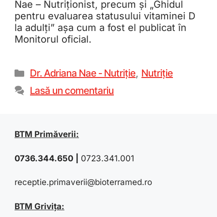
Nae – Nutriționist, precum și „Ghidul
pentru evaluarea statusului vitaminei D
la adulți” așa cum a fost el publicat în
Monitorul oficial.
Dr. Adriana Nae - Nutriție
,
Nutriție
Lasă un comentariu
BTM Primăverii:
0736.344.650
|
0723.341.001
receptie.primaverii@bioterramed.ro
BTM Grivița: