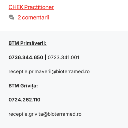
CHEK Practitioner
2 comentarii
BTM Primăverii:
0736.344.650
|
0723.341.001
receptie.primaverii@bioterramed.ro
BTM Grivița:
0724.262.110
receptie.grivita@bioterramed.ro