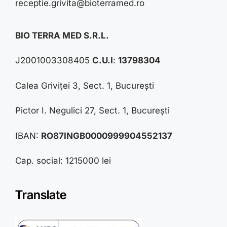
receptie.grivita@bioterramed.ro
BIO TERRA MED S.R.L.
J2001003308405
C.U.I
:
13798304
Calea Griviței 3, Sect. 1, București
Pictor I. Negulici 27, Sect. 1, București
IBAN:
RO87INGB0000999904552137
Cap. social: 1215000 lei
Translate