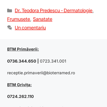
Dr. Teodora Predescu - Dermatologie
,
Frumusete
,
Sanatate
Un comentariu
BTM Primăverii:
0736.344.650
|
0723.341.001
receptie.primaverii@bioterramed.ro
BTM Grivița:
0724.262.110