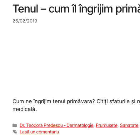
Tenul – cum îl îngrijim pri
26/02/2019
Cum ne îngrijim tenul primăvara? Citiți sfaturile ș
medicală.
Dr. Teodora Predescu - Dermatologie
,
Frumusete
,
Sanatate
Lasă un comentariu