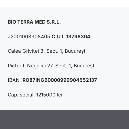
BIO TERRA MED S.R.L.
J2001003308405
C.U.I
:
13798304
Calea Griviței 3, Sect. 1, București
Pictor I. Negulici 27, Sect. 1, București
IBAN:
RO87INGB0000999904552137
Cap. social: 1215000 lei