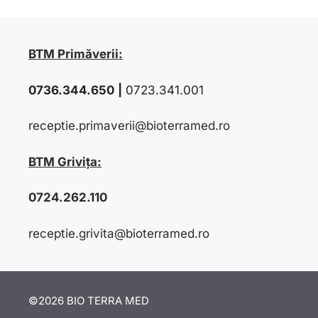
BTM Primăverii:
0736.344.650
|
0723.341.001
receptie.primaverii@bioterramed.ro
BTM Grivița:
0724.262.110
receptie.grivita@bioterramed.ro
©2026 BIO TERRA MED