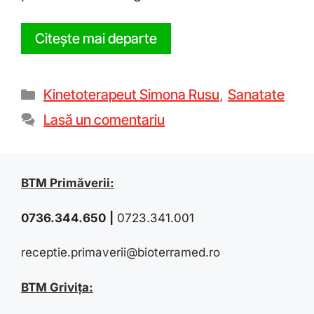
Citește mai departe
Kinetoterapeut Simona Rusu
,
Sanatate
Lasă un comentariu
BTM Primăverii:
0736.344.650
|
0723.341.001
receptie.primaverii@bioterramed.ro
BTM Grivița: