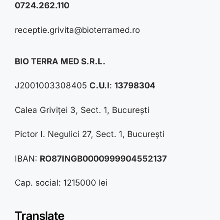
0724.262.110
receptie.grivita@bioterramed.ro
BIO TERRA MED S.R.L.
J2001003308405
C.U.I
:
13798304
Calea Griviței 3, Sect. 1, București
Pictor I. Negulici 27, Sect. 1, București
IBAN:
RO87INGB0000999904552137
Cap. social: 1215000 lei
Translate