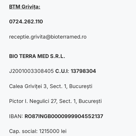
BTM Grivița:
0724.262.110
receptie.grivita@bioterramed.ro
BIO TERRA MED S.R.L.
J2001003308405
C.U.I
:
13798304
Calea Griviței 3, Sect. 1, București
Pictor I. Negulici 27, Sect. 1, București
IBAN:
RO87INGB0000999904552137
Cap. social: 1215000 lei