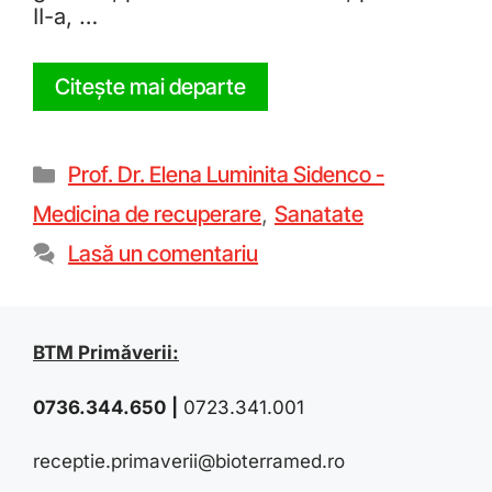
II-a, …
Citește mai departe
Prof. Dr. Elena Luminita Sidenco -
Medicina de recuperare
,
Sanatate
Lasă un comentariu
BTM Primăverii:
0736.344.650
|
0723.341.001
receptie.primaverii@bioterramed.ro