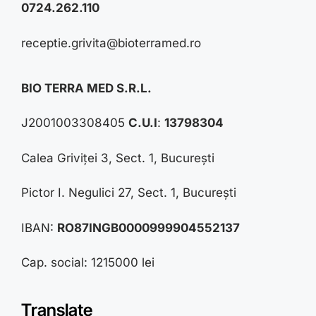
0724.262.110
receptie.grivita@bioterramed.ro
BIO TERRA MED S.R.L.
J2001003308405
C.U.I
:
13798304
Calea Griviței 3, Sect. 1, București
Pictor I. Negulici 27, Sect. 1, București
IBAN:
RO87INGB0000999904552137
Cap. social: 1215000 lei
Translate