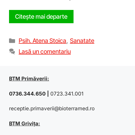
Citește mai departe
Psih. Atena Stoica
,
Sanatate
Lasă un comentariu
BTM Primăverii:
0736.344.650
|
0723.341.001
receptie.primaverii@bioterramed.ro
BTM Grivița: