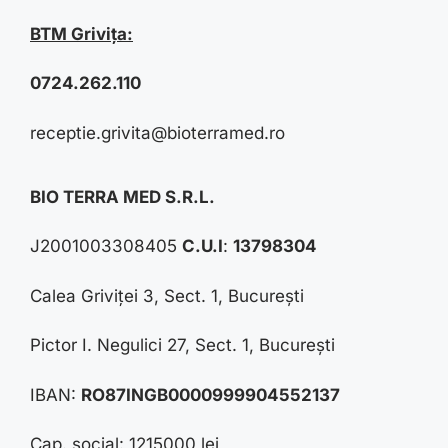
BTM Grivița:
0724.262.110
receptie.grivita@bioterramed.ro
BIO TERRA MED S.R.L.
J2001003308405
C.U.I
:
13798304
Calea Griviței 3, Sect. 1, București
Pictor I. Negulici 27, Sect. 1, București
IBAN:
RO87INGB0000999904552137
Cap. social: 1215000 lei