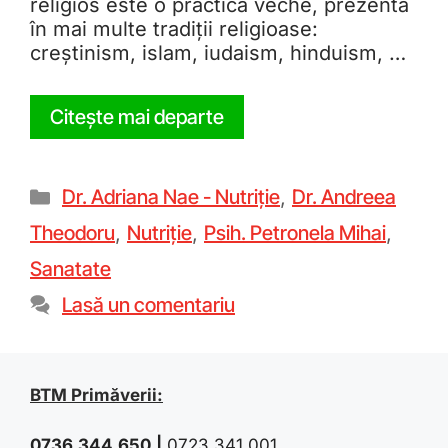
religios este o practică veche, prezentă
în mai multe tradiții religioase:
creștinism, islam, iudaism, hinduism, …
Citește mai departe
Dr. Adriana Nae - Nutriție
,
Dr. Andreea
Theodoru
,
Nutriție
,
Psih. Petronela Mihai
,
Sanatate
Lasă un comentariu
BTM Primăverii:
0736.344.650
|
0723.341.001