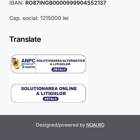
IBAN:
RO87INGB0000999904552137
Cap. social: 1215000 lei
Translate
Designed/powered by
NOAI.RO
Item added to cart.