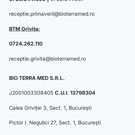
receptie.primaverii@bioterramed.ro
BTM Grivița:
0724.262.110
receptie.grivita@bioterramed.ro
BIO TERRA MED S.R.L.
J2001003308405
C.U.I
:
13798304
Calea Griviței 3, Sect. 1, București
Pictor I. Negulici 27, Sect. 1, București