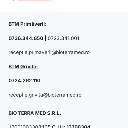
BTM Primăverii:
0736.344.650
|
0723.341.001
receptie.primaverii@bioterramed.ro
BTM Grivița:
0724.262.110
receptie.grivita@bioterramed.ro
BIO TERRA MED S.R.L.
J2001003308405
C.U.I
:
13798304