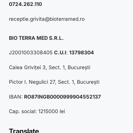
0724.262.110
receptie.grivita@bioterramed.ro
BIO TERRA MED S.R.L.
J2001003308405
C.U.I
:
13798304
Calea Griviței 3, Sect. 1, București
Pictor I. Negulici 27, Sect. 1, București
IBAN:
RO87INGB0000999904552137
Cap. social: 1215000 lei
Translate