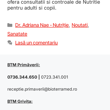
ofera consultatii si controale de Nutritie
pentru adulti si copii.
Dr. Adriana Nae - Nutriție
,
Noutati
,
Sanatate
Lasă un comentariu
BTM Primăverii:
0736.344.650
|
0723.341.001
receptie.primaverii@bioterramed.ro
BTM Grivița: