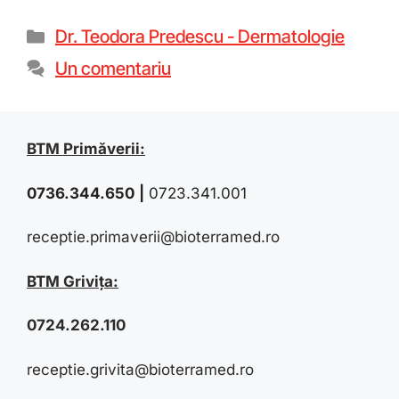
Dr. Teodora Predescu - Dermatologie
Un comentariu
BTM Primăverii:
0736.344.650
|
0723.341.001
receptie.primaverii@bioterramed.ro
BTM Grivița:
0724.262.110
receptie.grivita@bioterramed.ro