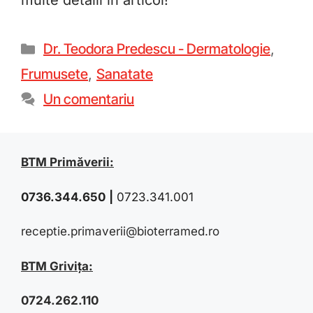
multe detalii în articol!
Dr. Teodora Predescu - Dermatologie
,
Frumusete
,
Sanatate
Un comentariu
BTM Primăverii:
0736.344.650
|
0723.341.001
receptie.primaverii@bioterramed.ro
BTM Grivița:
0724.262.110