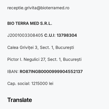
receptie.grivita@bioterramed.ro
BIO TERRA MED S.R.L.
J2001003308405
C.U.I
:
13798304
Calea Griviței 3, Sect. 1, București
Pictor I. Negulici 27, Sect. 1, București
IBAN:
RO87INGB0000999904552137
Cap. social: 1215000 lei
Translate