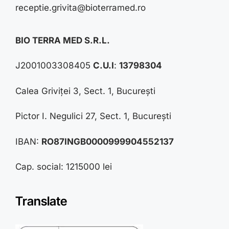
receptie.grivita@bioterramed.ro
BIO TERRA MED S.R.L.
J2001003308405
C.U.I
:
13798304
Calea Griviței 3, Sect. 1, București
Pictor I. Negulici 27, Sect. 1, București
IBAN:
RO87INGB0000999904552137
Cap. social: 1215000 lei
Translate