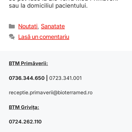
sau la domiciliul pacientului.
Noutati
,
Sanatate
Lasă un comentariu
BTM Primăverii:
0736.344.650
|
0723.341.001
receptie.primaverii@bioterramed.ro
BTM Grivița:
0724.262.110