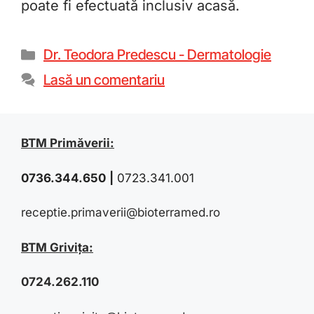
poate fi efectuată inclusiv acasă.
Dr. Teodora Predescu - Dermatologie
Lasă un comentariu
BTM Primăverii:
0736.344.650
|
0723.341.001
receptie.primaverii@bioterramed.ro
BTM Grivița:
0724.262.110