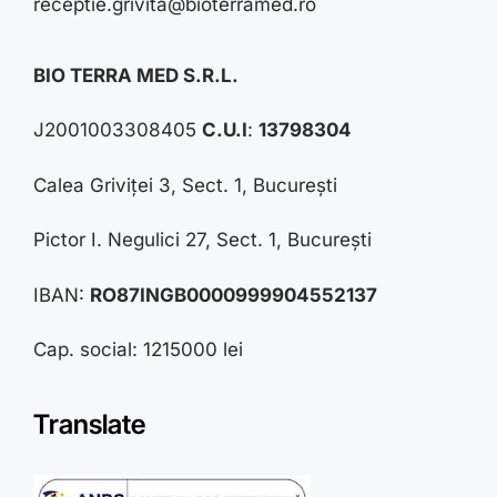
receptie.grivita@bioterramed.ro
BIO TERRA MED S.R.L.
J2001003308405
C.U.I
:
13798304
Calea Griviței 3, Sect. 1, București
Pictor I. Negulici 27, Sect. 1, București
IBAN:
RO87INGB0000999904552137
Cap. social: 1215000 lei
Translate